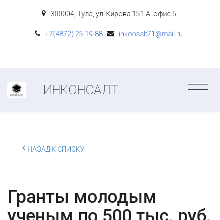
300004
,
Тула
,
ул. Кирова 151-А
,
офис 5
+7(4872) 25-19-88
inkonsalt71@mail.ru
ИНКОНСАЛТ
НАЗАД К СПИСКУ
Гранты молодым
ученым по 500 тыс. руб.